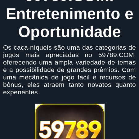
Entretenimento e
Oportunidade
Os caça-níqueis são uma das categorias de
jogos mais apreciadas no 59789.COM,
oferecendo uma ampla variedade de temas
e a possibilidade de grandes prêmios. Com
uma mecânica de jogo fácil e recursos de
bônus, eles atraem tanto novatos quanto
experientes.